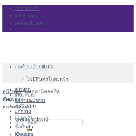
Skip
ติดตามสินค้า
to
แจ้งชำระเงิน
content
รายการชื่นชอบ
ตะกร้าสินค้า /
฿
0.00
ไม่มีสินค้าในตะกร้า
หน้าแรก
หน้าหลัก
/
แมคคานิคอลซีล
เกี่ยวกับเรา
คัดกรอง
สินค้าและบริการ
สั่งซื้อสินค้า
หมวดหมู่สินค้า
บทความ
ติดต่อเรา
ชุดซ่อม/อุปกรณ์
ค้นหา:
ซีลกันฝุ่น
เข้าสู่ระบบ
ซีลลูกสูบ