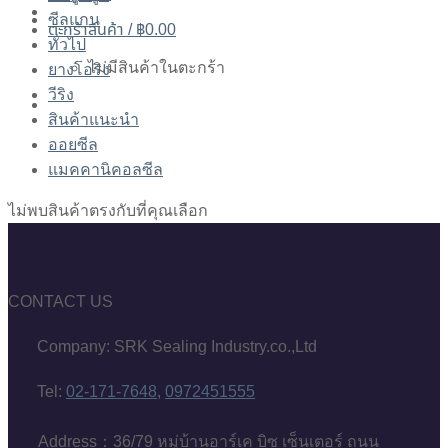
ซีลแกน
ตะกร้าสินค้า /
฿
0.00
ทั่วไป
ไม่มีสินค้าในตะกร้า
ยางโอริง
วีริง
สินค้าแนะนำ
ออยซีล
แมคคานิคอลซีล
ไม่พบสินค้าตรงกับที่คุณเลือก
CONTACT US
Company: SRK Sealing Industry.co.,Ltd
Tel:
02-171-7648
,
0972451555
Address：36/79 หมู่บ้านอาร์เค บิซ เซ็นเตอร์ ถนน